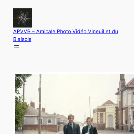
Aller
au
contenu
APVVB – Amicale Photo Vidéo Vineuil et du
Blaisois