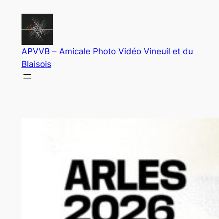
Aller
au
contenu
APVVB – Amicale Photo Vidéo Vineuil et du
Blaisois