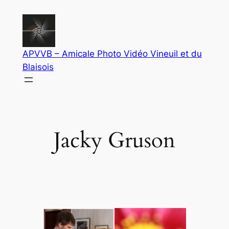
Aller
au
contenu
APVVB – Amicale Photo Vidéo Vineuil et du
Blaisois
Jacky Gruson